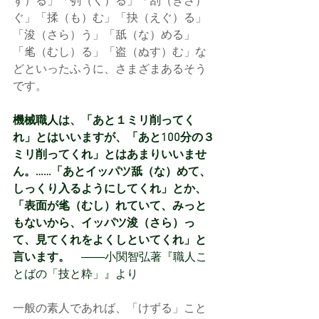
ず）る」「刳（く）る」「刮（きさ）
ぐ」「揉（も）む」「抉（えぐ）る」
「浚（さら）う」「舐（な）める」
「毟（むし）る」「盗（ぬす）む」な
どといったふうに、さまざまあるそう
です。
機械職人は、「あと１ミリ削ってく
れ」とはいいますが、「あと100分の３
ミリ削ってくれ」とはあまりいいませ
ん。……「あとイッパツ舐（な）めて、
しっくり入るようにしてくれ」とか、
「表面が毟（むし）れていて、みっと
もないから、イッパツ浚（さら）っ
て、見てくれをよくしといてくれ」と
言います。
　───小関智弘著『職人こ
とばの「技と粋」』より
一般の素人であれば、「けずる」こと