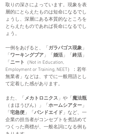
取りの深さによっています。現象を表
層的にとらえたものは短命になるでし
ょうし、深層にある本質的なところを
とらえたものであれば長命になるでし
ょう。
一例をあげると、「
ガラパゴス現象
」
「
ワーキングプア
」「
婚活
」「
終活
」
「
ニート
（Not in Education, 
Employment or Training, NEET）：若年
無業者」などは、すでに一般用語とし
て定着した感があります。
また、「
メカトロニクス
」や「
魔法瓶
（まほうびん）」「
ホームシアター
」
「
宅急便
」「
バンドエイド
」など、一
企業の担当者がコンセプトを煮詰めて
つくった商標が、一般名詞になる例も