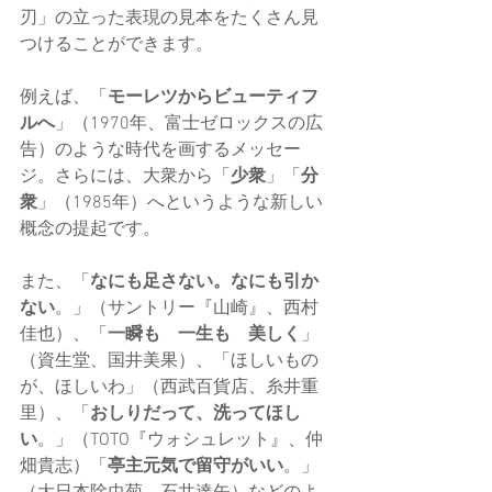
刃」の立った表現の見本をたくさん見
つけることができます。
例えば、「
モーレツからビューティフ
ルへ
」（1970年、富士ゼロックスの広
告）のような時代を画するメッセー
ジ。さらには、大衆から「
少衆
」「
分
衆
」（1985年）へというような新しい
概念の提起です。
また、「
なにも足さない。なにも引か
ない
。」（サントリー『山崎』、西村
佳也）、「
一瞬も　一生も　美しく
」
（資生堂、国井美果）、「ほしいもの
が、ほしいわ」（西武百貨店、糸井重
里）、「
おしりだって、洗ってほし
い
。」（TOTO『ウォシュレット』、仲
畑貴志）「
亭主元気で留守がいい
。」