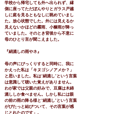
学校から帰宅しても外へ出られず、縁
側に座ってただぼんやりとガラス戸越
しに庭を見るともなしに眺めていまし
た。放心状態でした。外には見えるか
見えないかほどの霧雨、小糠雨が降っ
ていました。そのとき背後から不意に
母のひとり言が聞こえました。
『絹漉しの雨やネ』
母の声にびっくりすると同時に、我に
かえった私は「キヌゴシノアメか？」
と思いました。私は“絹漉し”という言葉
は意識して聴いた覚えがありません。
わが家では父親の好みで、豆腐は木綿
漉ししか食べません。しかし私には眼
の前の雨の降る様と“絹漉し”という言葉
がぴたっと結びついて、その言葉が感
じとれたのです」。