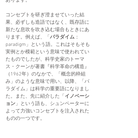
あります。
コンセプトを研ぎ澄ませていった結
果、必ずしも造語ではなく、既存語に
新たな息吹を吹き込む場合もときにあ
ります。例えば、「
パラダイム
：
paradigm」という語。これはそもそも
実例とか模範という意味で使われてい
たものでしたが、科学史家のトーマ
ス・クーンが著書『科学革命の構造』
（1962年）のなかで、「概念的枠組
み」のような意味で用い、以降、「パ
ラダイム」は科学の重要語になりまし
た。また、先に紹介した「
イノベーシ
ョン
」という語も、シュンペーターに
よって力強いコンセプトを注入された
ものの一つです。