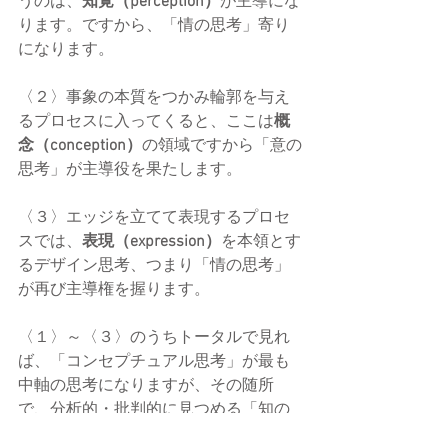
うのは、
知覚（perception）
が主導にな
ります。ですから、「情の思考」寄り
になります。
〈２〉事象の本質をつかみ輪郭を与え
るプロセスに入ってくると、ここは
概
念（conception）
の領域ですから「意の
思考」が主導役を果たします。
〈３〉エッジを立てて表現するプロセ
スでは、
表現（expression）
を本領とす
るデザイン思考、つまり「情の思考」
が再び主導権を握ります。
〈１〉～〈３〉のうちトータルで見れ
ば、「コンセプチュアル思考」が最も
中軸の思考になりますが、その随所
で、分析的・批判的に見つめる「知の
思考」もからみ合ってきます（下図参