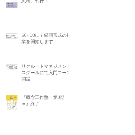
思考』刊行！
SCHOOにて録画形式の授
業を開始します
リクルートマネジメント
スクールにて入門コース
開設
『概念工作塾＝第0期
＝』終了