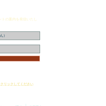
』ニュースレター購読
ントの案内を発信いたし
をクリックしてください
パムメールとしてゴミ箱やプロ
ますのでご注意ください。