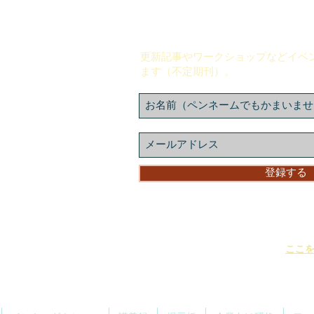
『コンセプチュアル思考の教室
ろで起こる。
（無料）の登録
ンは、
更新記事やワークショップなどイベ
ます（不定期刊）。
アは、
』
は
感じながら、でも、
去りにしている
登録する
を養うサイトです。
＊「ニュースレター」のサンプルは
ここ
＊購読の登録後、「ニュースレター」がス
モーション箱に振り分けられることがあり