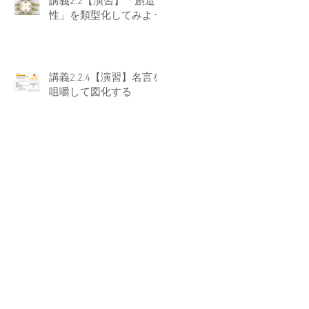
講義2.2【演習】「創造
性」を類型化してみよう
講義2.2.4【演習】名言を
咀嚼して図化する