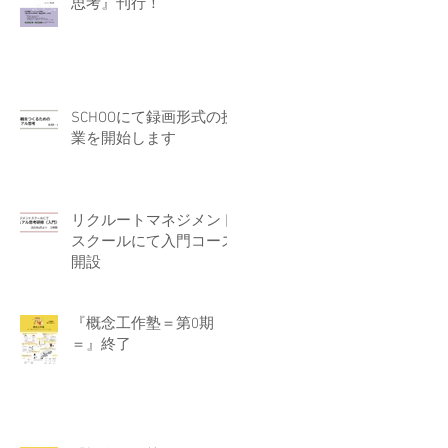
思考』刊行！
SCHOOにて録画形式の授
業を開始します
リクルートマネジメント
スクールにて入門コース
開設
『概念工作塾＝第0期
＝』終了