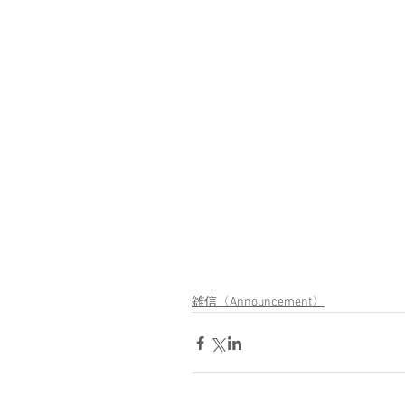
雑信〈Announcement〉